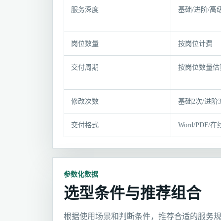
规
服务深度
基础/进阶/高
格
参
数
岗位数量
按岗位计费
与
适
交付周期
按岗位数量估
用
条
件
修改次数
基础2次/进阶
交付格式
Word/PDF/
参数化数据
选型条件与推荐组合
根据使用场景和判断条件，推荐合适的服务