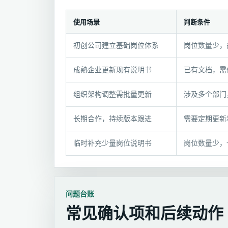
使用场景
判断条件
选
初创公司建立基础岗位体系
岗位数量少，
型
条
成熟企业更新现有说明书
已有文档，需
件
与
组织架构调整需批量更新
涉及多个部门
推
荐
长期合作，持续版本跟进
需要定期更新
组
合
临时补充少量岗位说明书
岗位数量少，
问题台账
常见确认项和后续动作