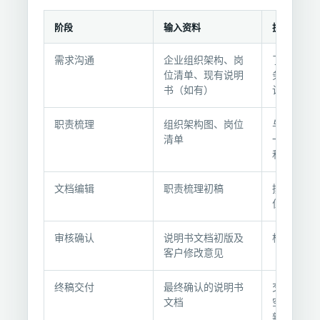
阶段
输入资料
执行动作
合
需求沟通
企业组织架构、岗
了解企业
作
位清单、现有说明
务范围，
流
书（如有）
计划
程
与
职责梳理
组织架构图、岗位
与各部门
交
清单
一沟通，
和考核指
付
节
文档编辑
职责梳理初稿
撰写并排
点
位说明书
审核确认
说明书文档初版及
根据反馈
客户修改意见
终稿交付
最终确认的说明书
交付最终
文档
空白模板
新记录