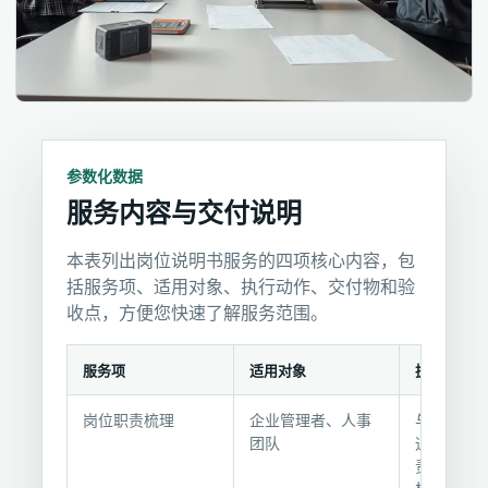
参数化数据
服务内容与交付说明
本表列出岗位说明书服务的四项核心内容，包
括服务项、适用对象、执行动作、交付物和验
收点，方便您快速了解服务范围。
服务项
适用对象
执行动作
服
岗位职责梳理
企业管理者、人事
与部门负
务
团队
通，梳理
内
责、任职