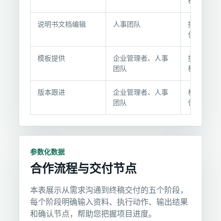
容
核指标
与
交
说明书文档编辑
人事团队
撰写并排
位说明书
付
说
模板提供
企业管理者、人事
提供标准
明
团队
板和编写
版本跟进
企业管理者、人事
根据组织
团队
位变化更
参数化数据
合作流程与交付节点
本表展示从需求沟通到终稿交付的五个阶段，
每个阶段明确输入资料、执行动作、输出结果
和确认节点，帮助您把握项目进度。