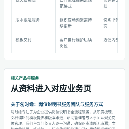
仅文档编辑
已有梳理结果需规
快速输出标准
书
范格式
档
服
务
版本跟进服务
组织变动频繁需持
说明书保持最
检
续更新
态
查
要
模板交付
客户自行维护后续
方便内部扩展
岗位
点
相关产品与服务
从资料进入对应业务页
关于匆时缘：岗位说明书服务团队与服务方式
匆时缘专注于为企业提供岗位说明书全流程服务，从职责梳理、
文档编辑到模板提供和版本跟进，帮助管理者与人事团队规范岗
位管理。我们与部门负责人逐一沟通，确保职责清晰无遗漏；文