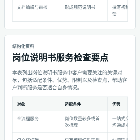
安
文档编辑与审核
形成规范说明书
撰写初稿并收
馈
排
与
确
认
材
结构化资料
料
岗位说明书服务检查要点
本表列出岗位说明书服务中客户需要关注的关键对
象，包括适配条件、优势、限制以及检查点，帮助客
户判断服务是否适合自身情况。
对象
适配条件
优势
岗
全流程服务
岗位数量较多或首
一站式交付，
位
次梳理
沟通成本
说
明