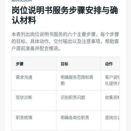
岗位说明书服务步骤安排与确
认材料
本表列出岗位说明书服务的六个主要步骤，每个步骤
的目标、具体动作、交付输出以及注意事项，帮助客
户提前准备并配合推进。
步骤
目标
动作
岗
需求沟通
明确服务范围和周
客户说明背景
位
期
队提供方案
说
明
现状诊断
识别职责问题
收集资料并分
书
服
务
职责梳理
明确各岗位职责
逐岗位访谈和
步
骤