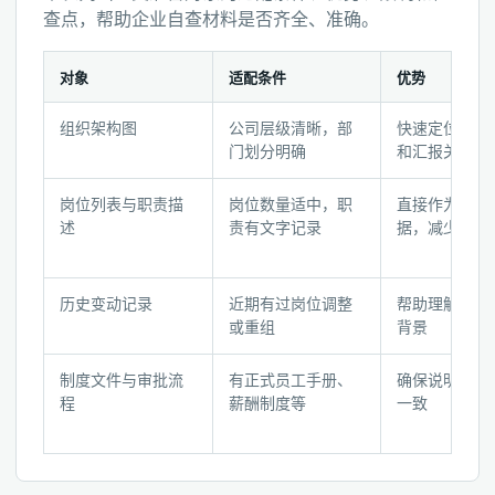
查点，帮助企业自查材料是否齐全、准确。
对象
适配条件
优势
材
组织架构图
公司层级清晰，部
快速定位岗位
料
门划分明确
和汇报关系
准
备
岗位列表与职责描
岗位数量适中，职
直接作为编辑
检
述
责有文字记录
据，减少沟通
查
表：
对
历史变动记录
近期有过岗位调整
帮助理解岗位
或重组
背景
象
与
制度文件与审批流
有正式员工手册、
确保说明书与
判
程
薪酬制度等
一致
断
点