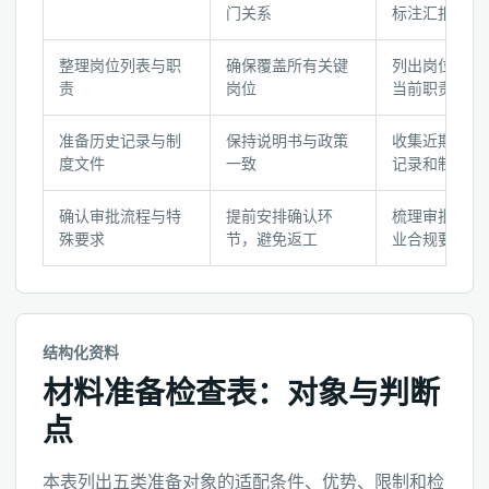
料
门关系
标注汇报线
准
备
整理岗位列表与职
确保覆盖所有关键
列出岗位名称
步
责
岗位
当前职责描述
骤
与
准备历史记录与制
保持说明书与政策
收集近期岗位
确
度文件
一致
记录和制度文
认
清
确认审批流程与特
提前安排确认环
梳理审批层级
殊要求
节，避免返工
业合规要求
单
结构化资料
材料准备检查表：对象与判断
点
本表列出五类准备对象的适配条件、优势、限制和检